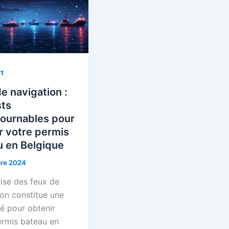
t
e navigation :
sts
tournables pour
r votre permis
u en Belgique
re 2024
rise des feux de
ion constitue une
lé pour obtenir
ermis bateau en