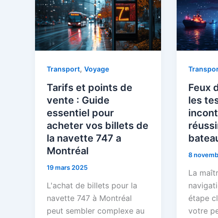
,
Transport
Voyage
Transpor
Tarifs et points de
Feux d
vente : Guide
les te
essentiel pour
incon
acheter vos billets de
réussi
la navette 747 a
batea
Montréal
8 novemb
19 mars 2025
La maît
L'achat de billets pour la
navigat
navette 747 à Montréal
étape c
peut sembler complexe au
votre p