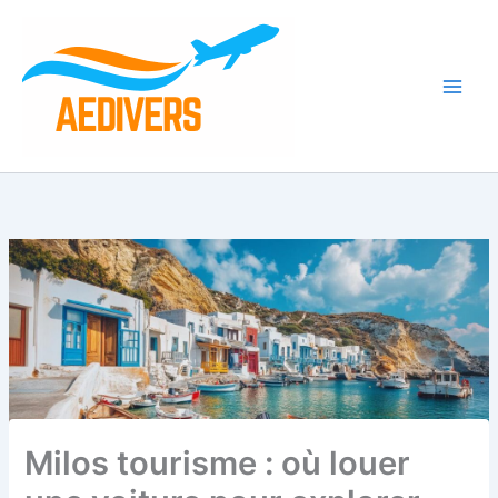
Aller
au
contenu
Milos tourisme : où louer